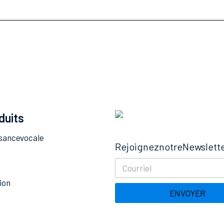
duits
ance vocale
Rejoignez notre Newslett
ion
ENVOYER