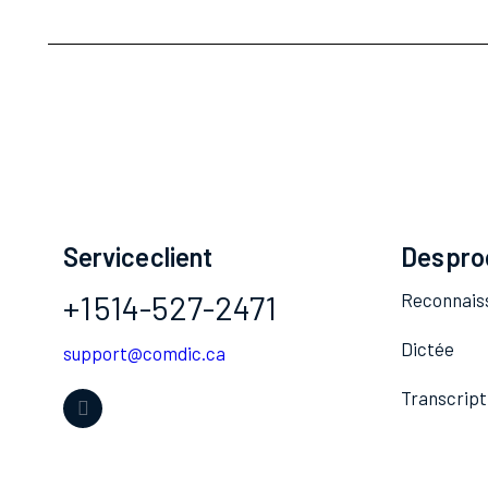
Service client
Des pro
+1 514-527-2471
Reconnaiss
Dictée
support@comdic.ca
Transcript