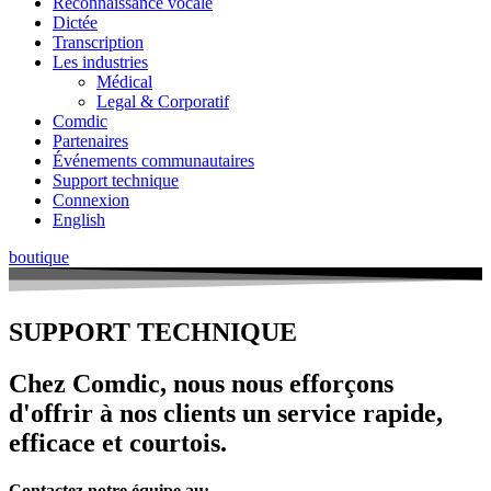
Reconnaissance vocale
Dictée
Transcription
Les industries
Médical
Legal & Corporatif
Comdic
Partenaires
Événements communautaires
Support technique
Connexion
English
boutique
SUPPORT TECHNIQUE
Chez Comdic, nous nous efforçons
d'offrir à nos clients un
service rapide,
efficace et courtois.
Contactez notre équipe au: